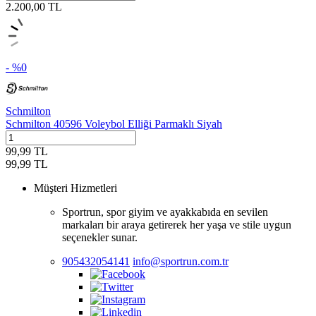
2.200,00
TL
- %
0
Schmilton
Schmilton 40596 Voleybol Elliği Parmaklı Siyah
99,99
TL
99,99
TL
Müşteri Hizmetleri
Sportrun, spor giyim ve ayakkabıda en sevilen
markaları bir araya getirerek her yaşa ve stile uygun
seçenekler sunar.
905432054141
info@sportrun.com.tr