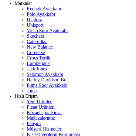
Markalar
Reebok Ayakkabı
Polo Ayakkabı
Diadora
Uhlsport
Vicco Spor Ayakkabı
Skechers
Caterpillar
New Balance
Converse
Crocs Terlik
Lumberjack
Jack Jones
Salomon Ayakkabı
Harley Davidson Bot
Puma Spor Ayakkabı
Joma
Hızlı Erişim
Yeni Ürünler
Fırsat Ürünleri
Kocaelispor Fırsat
Mağazalarımız
İletişim
Müşteri Hizmetleri
Kişisel Verilerin Korunması