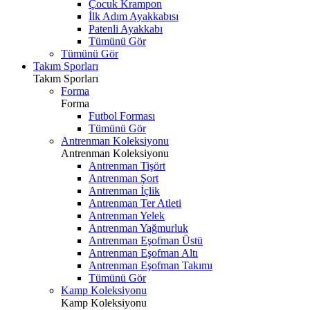
Çocuk Krampon
İlk Adım Ayakkabısı
Patenli Ayakkabı
Tümünü Gör
Tümünü Gör
Takım Sporları
Takım Sporları
Forma
Forma
Futbol Forması
Tümünü Gör
Antrenman Koleksiyonu
Antrenman Koleksiyonu
Antrenman Tişört
Antrenman Şort
Antrenman İçlik
Antrenman Ter Atleti
Antrenman Yelek
Antrenman Yağmurluk
Antrenman Eşofman Üstü
Antrenman Eşofman Altı
Antrenman Eşofman Takımı
Tümünü Gör
Kamp Koleksiyonu
Kamp Koleksiyonu