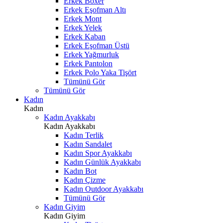
Erkek Boxer
Erkek Eşofman Altı
Erkek Mont
Erkek Yelek
Erkek Kaban
Erkek Eşofman Üstü
Erkek Yağmurluk
Erkek Pantolon
Erkek Polo Yaka Tişört
Tümünü Gör
Tümünü Gör
Kadın
Kadın
Kadın Ayakkabı
Kadın Ayakkabı
Kadın Terlik
Kadın Sandalet
Kadın Spor Ayakkabı
Kadın Günlük Ayakkabı
Kadın Bot
Kadın Çizme
Kadın Outdoor Ayakkabı
Tümünü Gör
Kadın Giyim
Kadın Giyim