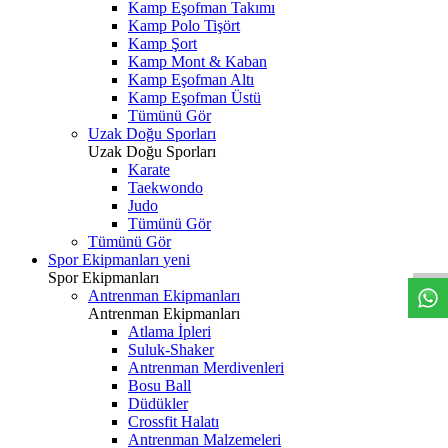
Kamp Eşofman Takımı
Kamp Polo Tişört
Kamp Şort
Kamp Mont & Kaban
Kamp Eşofman Altı
Kamp Eşofman Üstü
Tümünü Gör
Uzak Doğu Sporları
Uzak Doğu Sporları
Karate
Taekwondo
Judo
Tümünü Gör
Tümünü Gör
Spor Ekipmanları
yeni
Spor Ekipmanları
Antrenman Ekipmanları
Antrenman Ekipmanları
Atlama İpleri
Suluk-Shaker
Antrenman Merdivenleri
Bosu Ball
Düdükler
Crossfit Halatı
Antrenman Malzemeleri