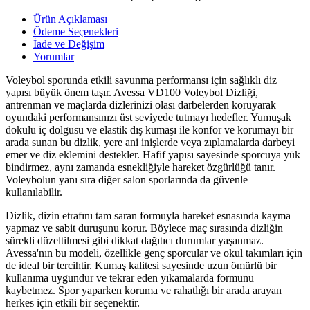
Ürün Açıklaması
Ödeme Seçenekleri
İade ve Değişim
Yorumlar
Voleybol sporunda etkili savunma performansı için sağlıklı diz
yapısı büyük önem taşır. Avessa VD100 Voleybol Dizliği,
antrenman ve maçlarda dizlerinizi olası darbelerden koruyarak
oyundaki performansınızı üst seviyede tutmayı hedefler. Yumuşak
dokulu iç dolgusu ve elastik dış kumaşı ile konfor ve korumayı bir
arada sunan bu dizlik, yere ani inişlerde veya zıplamalarda darbeyi
emer ve diz eklemini destekler. Hafif yapısı sayesinde sporcuya yük
bindirmez, aynı zamanda esnekliğiyle hareket özgürlüğü tanır.
Voleybolun yanı sıra diğer salon sporlarında da güvenle
kullanılabilir.
Dizlik, dizin etrafını tam saran formuyla hareket esnasında kayma
yapmaz ve sabit duruşunu korur. Böylece maç sırasında dizliğin
sürekli düzeltilmesi gibi dikkat dağıtıcı durumlar yaşanmaz.
Avessa'nın bu modeli, özellikle genç sporcular ve okul takımları için
de ideal bir tercihtir. Kumaş kalitesi sayesinde uzun ömürlü bir
kullanıma uygundur ve tekrar eden yıkamalarda formunu
kaybetmez. Spor yaparken koruma ve rahatlığı bir arada arayan
herkes için etkili bir seçenektir.