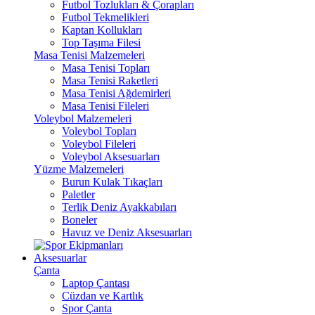
Futbol Tozlukları & Çorapları
Futbol Tekmelikleri
Kaptan Kollukları
Top Taşıma Filesi
Masa Tenisi Malzemeleri
Masa Tenisi Topları
Masa Tenisi Raketleri
Masa Tenisi Ağdemirleri
Masa Tenisi Fileleri
Voleybol Malzemeleri
Voleybol Topları
Voleybol Fileleri
Voleybol Aksesuarları
Yüzme Malzemeleri
Burun Kulak Tıkaçları
Paletler
Terlik Deniz Ayakkabıları
Boneler
Havuz ve Deniz Aksesuarları
Aksesuarlar
Çanta
Laptop Çantası
Cüzdan ve Kartlık
Spor Çanta