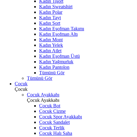
Kadın Tişört
Kadın Sweatshirt
Kadın Polar
Kadın Tayt
Kadın Şort
Kadın Eşofman Takımı
Kadın Eşofman Altı
Kadın Mont
Kadın Yelek
Kadın Atlet
Kadın Eşofman Üstü
Kadın Yağmurluk
Kadın Pantolon
Tümünü Gör
Tümünü Gör
Çocuk
Çocuk
Çocuk Ayakkabı
Çocuk Ayakkabı
Çocuk Bot
Çocuk Çizme
Çocuk Spor Ayakkabı
Çocuk Sandalet
Çocuk Terlik
Çocuk Halı Saha