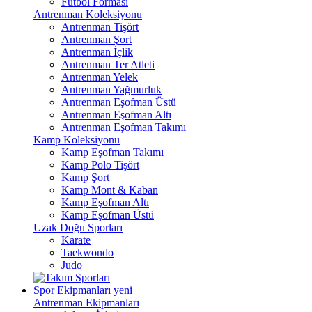
Futbol Forması
Antrenman Koleksiyonu
Antrenman Tişört
Antrenman Şort
Antrenman İçlik
Antrenman Ter Atleti
Antrenman Yelek
Antrenman Yağmurluk
Antrenman Eşofman Üstü
Antrenman Eşofman Altı
Antrenman Eşofman Takımı
Kamp Koleksiyonu
Kamp Eşofman Takımı
Kamp Polo Tişört
Kamp Şort
Kamp Mont & Kaban
Kamp Eşofman Altı
Kamp Eşofman Üstü
Uzak Doğu Sporları
Karate
Taekwondo
Judo
Spor Ekipmanları
yeni
Antrenman Ekipmanları