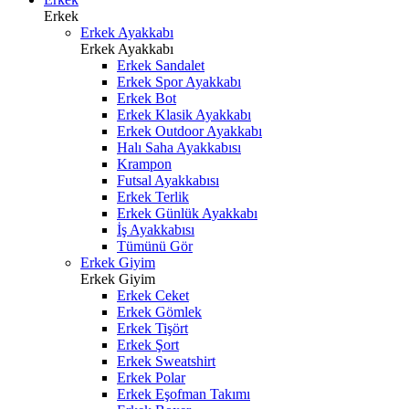
Erkek
Erkek Ayakkabı
Erkek Ayakkabı
Erkek Sandalet
Erkek Spor Ayakkabı
Erkek Bot
Erkek Klasik Ayakkabı
Erkek Outdoor Ayakkabı
Halı Saha Ayakkabısı
Krampon
Futsal Ayakkabısı
Erkek Terlik
Erkek Günlük Ayakkabı
İş Ayakkabısı
Tümünü Gör
Erkek Giyim
Erkek Giyim
Erkek Ceket
Erkek Gömlek
Erkek Tişört
Erkek Şort
Erkek Sweatshirt
Erkek Polar
Erkek Eşofman Takımı