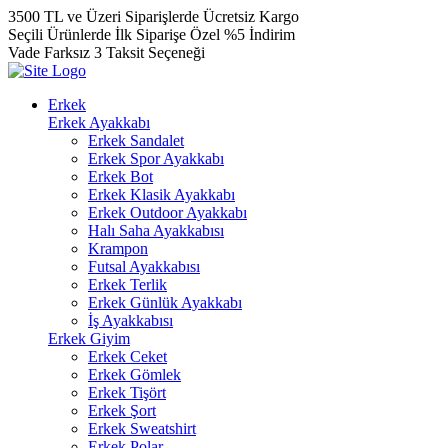
3500 TL ve Üzeri Siparişlerde Ücretsiz Kargo
Seçili Ürünlerde İlk Siparişe Özel %5 İndirim
Vade Farksız 3 Taksit Seçeneği
Erkek
Erkek Ayakkabı
Erkek Sandalet
Erkek Spor Ayakkabı
Erkek Bot
Erkek Klasik Ayakkabı
Erkek Outdoor Ayakkabı
Halı Saha Ayakkabısı
Krampon
Futsal Ayakkabısı
Erkek Terlik
Erkek Günlük Ayakkabı
İş Ayakkabısı
Erkek Giyim
Erkek Ceket
Erkek Gömlek
Erkek Tişört
Erkek Şort
Erkek Sweatshirt
Erkek Polar