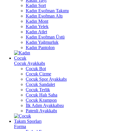
Kadın Tayt
Kadın Şort
Kadın Eşofman Takımı
Kadın Eşofman Altı
Kadın Mont
Kadın Yelek
Kadın Atlet
Kadın Eşofman Üstü
Kadın Yağmurluk
Kadın Pantolon
Çocuk
Çocuk Ayakkabı
Çocuk Bot
Çocuk Çizme
Çocuk Spor Ayakkabı
Çocuk Sandalet
Çocuk Terlik
Çocuk Halı Saha
Çocuk Krampon
İlk Adım Ayakkabısı
Patenli Ayakkabı
Takım Sporları
Forma