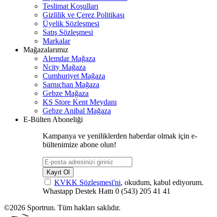
Teslimat Koşulları
Gizlilik ve Çerez Politikası
Üyelik Sözleşmesi
Satış Sözleşmesi
Markalar
Mağazalarımız
Alemdar Mağaza
Ncity Mağaza
Cumhuriyet Mağaza
Sarnıçhan Mağaza
Gebze Mağaza
KS Store Kent Meydanı
Gebze Anibal Mağaza
E-Bülten Aboneliği
Kampanya ve yeniliklerden haberdar olmak için e-
bültenimize abone olun!
Kayıt Ol
KVKK Sözleşmesi'ni
, okudum, kabul ediyorum.
Whastapp Destek Hattı
0 (543) 205 41 41
©2026 Sportrun. Tüm hakları saklıdır.