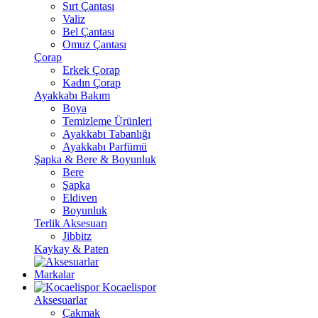
Sırt Çantası
Valiz
Bel Çantası
Omuz Çantası
Çorap
Erkek Çorap
Kadın Çorap
Ayakkabı Bakım
Boya
Temizleme Ürünleri
Ayakkabı Tabanlığı
Ayakkabı Parfümü
Şapka & Bere & Boyunluk
Bere
Şapka
Eldiven
Boyunluk
Terlik Aksesuarı
Jibbitz
Kaykay & Paten
Markalar
Kocaelispor
Aksesuarlar
Çakmak