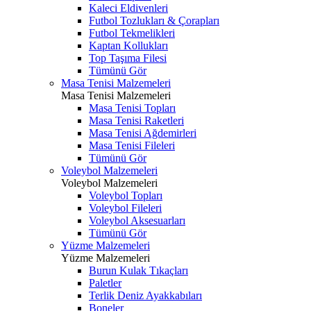
Kaleci Eldivenleri
Futbol Tozlukları & Çorapları
Futbol Tekmelikleri
Kaptan Kollukları
Top Taşıma Filesi
Tümünü Gör
Masa Tenisi Malzemeleri
Masa Tenisi Malzemeleri
Masa Tenisi Topları
Masa Tenisi Raketleri
Masa Tenisi Ağdemirleri
Masa Tenisi Fileleri
Tümünü Gör
Voleybol Malzemeleri
Voleybol Malzemeleri
Voleybol Topları
Voleybol Fileleri
Voleybol Aksesuarları
Tümünü Gör
Yüzme Malzemeleri
Yüzme Malzemeleri
Burun Kulak Tıkaçları
Paletler
Terlik Deniz Ayakkabıları
Boneler