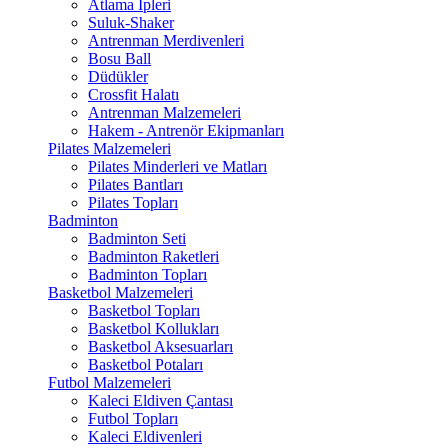
Atlama İpleri
Suluk-Shaker
Antrenman Merdivenleri
Bosu Ball
Düdükler
Crossfit Halatı
Antrenman Malzemeleri
Hakem - Antrenör Ekipmanları
Pilates Malzemeleri
Pilates Minderleri ve Matları
Pilates Bantları
Pilates Topları
Badminton
Badminton Seti
Badminton Raketleri
Badminton Topları
Basketbol Malzemeleri
Basketbol Topları
Basketbol Kollukları
Basketbol Aksesuarları
Basketbol Potaları
Futbol Malzemeleri
Kaleci Eldiven Çantası
Futbol Topları
Kaleci Eldivenleri