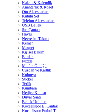
Kalem & Kalemlik
Anahtarlık & Rozet
Oto Aksesuarları
Kutulu Set
Telefon Aksesuarları
USB Bellek
Sırt Çantası
Havlu
Nevresim Takımı
Kemer
Magnet
Kişisel Bakım
Bardak
Puzzle
Mutfak Önlüğü
Cüzdan ve Kartlık
Kolonya
Sticker
Terlik
Kumbara
Hediye Kutusu
Duvar Saati
Bebek Ürünleri
Kocaelispor El Çantası
Kocaelispor Futbol Topu