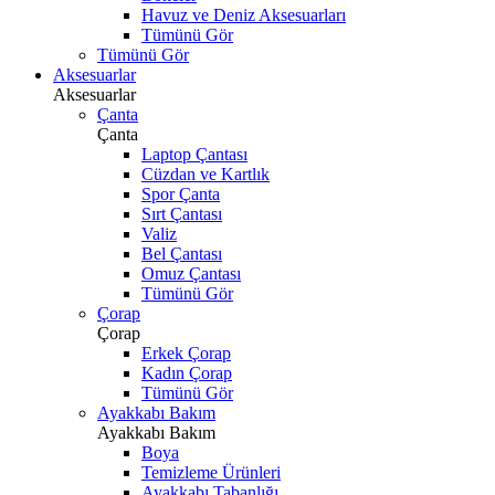
Havuz ve Deniz Aksesuarları
Tümünü Gör
Tümünü Gör
Aksesuarlar
Aksesuarlar
Çanta
Çanta
Laptop Çantası
Cüzdan ve Kartlık
Spor Çanta
Sırt Çantası
Valiz
Bel Çantası
Omuz Çantası
Tümünü Gör
Çorap
Çorap
Erkek Çorap
Kadın Çorap
Tümünü Gör
Ayakkabı Bakım
Ayakkabı Bakım
Boya
Temizleme Ürünleri
Ayakkabı Tabanlığı