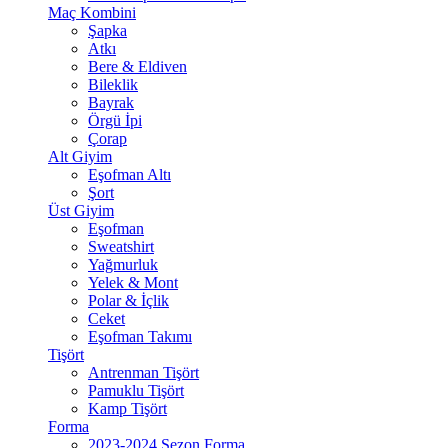
Maç Kombini
Şapka
Atkı
Bere & Eldiven
Bileklik
Bayrak
Örgü İpi
Çorap
Alt Giyim
Eşofman Altı
Şort
Üst Giyim
Eşofman
Sweatshirt
Yağmurluk
Yelek & Mont
Polar & İçlik
Ceket
Eşofman Takımı
Tişört
Antrenman Tişört
Pamuklu Tişört
Kamp Tişört
Forma
2023-2024 Sezon Forma