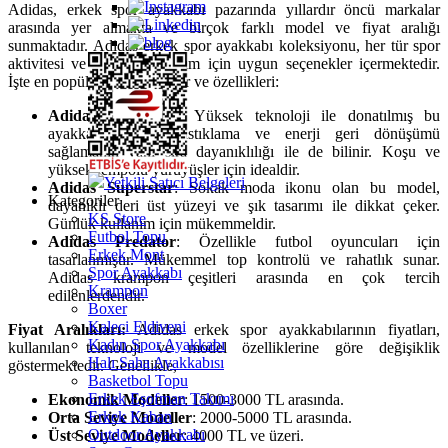
Adidas, erkek spor ayakkabı pazarında yıllardır öncü markalar
arasında yer almakta ve birçok farklı model ve fiyat aralığı
sunmaktadır. Adidas erkek spor ayakkabı koleksiyonu, her tür spor
aktivitesi ve günlük kullanım için uygun seçenekler içermektedir.
İşte en popüler bazı modeller ve özellikleri:
Adidas Ultraboost
: Yüksek teknoloji ile donatılmış bu
ayakkabı, üstün yastıklama ve enerji geri dönüşümü
sağlamanın yanı sıra dayanıklılığı ile de bilinir. Koşu ve
yüksek tempolu yürüyüşler için idealdir.
Yetkili Satıcı Belgeleri
Adidas Superstar
: Sokak moda ikonu olan bu model,
Kategoriler
dayanıklı deri üst yüzeyi ve şık tasarımı ile dikkat çeker.
KS Store
Günlük kullanım için mükemmeldir.
Futbol Topu
Adidas Predator
: Özellikle futbol oyuncuları için
Erkek Mont
tasarlanmıştır. Mükemmel top kontrolü ve rahatlık sunar.
Spor Ayakkabı
Adidas krampon çeşitleri arasında en çok tercih
Krampon
edilenlerdendir.
Boxer
Kaleci Eldiveni
Fiyat Aralıkları:
Adidas erkek spor ayakkabılarının fiyatları,
Kadın Spor Ayakkabı
kullanılan teknoloji ve model özelliklerine göre değişiklik
Halı Saha Ayakkabısı
göstermektedir. Genellikle,
Basketbol Topu
Erkek Eşofman Takımı
Ekonomik Modeller
: 1500-3000 TL arasında.
Erkek Kaban
Orta Seviye Modeller
: 2000-5000 TL arasında.
Outdoor Ayakkabı
Üst Seviye Modeller
: 4000 TL ve üzeri.