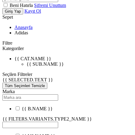
Beni Hatırla
Şifremi Unuttum
Kayıt Ol
Giriş Yap
Sepet
Anasayfa
Adidas
Filtre
Kategoriler
{{ CAT.NAME }}
{{ SUB.NAME }}
Seçilen Filtreler
{{ SELECTED.TEXT }}
Tüm Seçimleri Temizle
Marka
{{ B.NAME }}
{{ FILTERS.VARIANTS.TYPE2_NAME }}