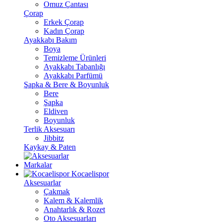
Omuz Çantası
Çorap
Erkek Çorap
Kadın Çorap
Ayakkabı Bakım
Boya
Temizleme Ürünleri
Ayakkabı Tabanlığı
Ayakkabı Parfümü
Şapka & Bere & Boyunluk
Bere
Şapka
Eldiven
Boyunluk
Terlik Aksesuarı
Jibbitz
Kaykay & Paten
Markalar
Kocaelispor
Aksesuarlar
Çakmak
Kalem & Kalemlik
Anahtarlık & Rozet
Oto Aksesuarları