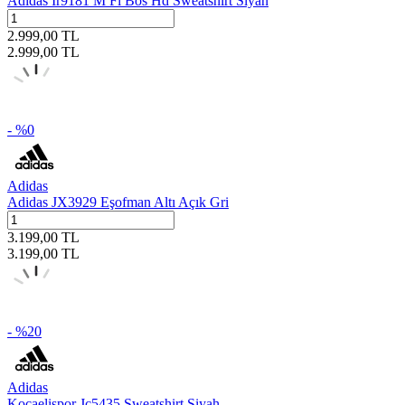
Adidas Ir9181 M Fi Bos Hd Sweatshirt Siyah
2.999,00
TL
2.999,00
TL
- %
0
Adidas
Adidas JX3929 Eşofman Altı Açık Gri
3.199,00
TL
3.199,00
TL
- %
20
Adidas
Kocaelispor Jc5435 Sweatshirt Siyah