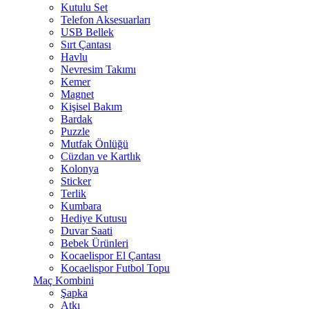
Kutulu Set
Telefon Aksesuarları
USB Bellek
Sırt Çantası
Havlu
Nevresim Takımı
Kemer
Magnet
Kişisel Bakım
Bardak
Puzzle
Mutfak Önlüğü
Cüzdan ve Kartlık
Kolonya
Sticker
Terlik
Kumbara
Hediye Kutusu
Duvar Saati
Bebek Ürünleri
Kocaelispor El Çantası
Kocaelispor Futbol Topu
Maç Kombini
Şapka
Atkı