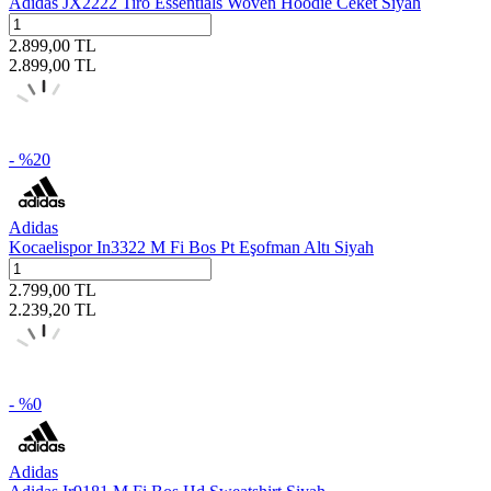
Adidas JX2222 Tiro Essentials Woven Hoodie Ceket Siyah
2.899,00
TL
2.899,00
TL
- %
20
Adidas
Kocaelispor In3322 M Fi Bos Pt Eşofman Altı Siyah
2.799,00
TL
2.239,20
TL
- %
0
Adidas