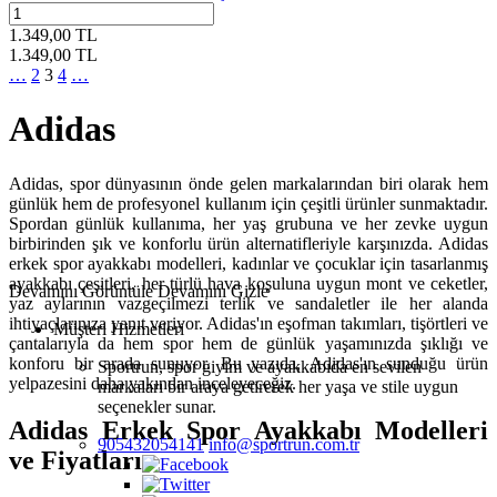
1.349,00
TL
1.349,00
TL
…
2
3
4
…
Adidas
Adidas, spor dünyasının önde gelen markalarından biri olarak hem
günlük hem de profesyonel kullanım için çeşitli ürünler sunmaktadır.
Spordan günlük kullanıma, her yaş grubuna ve her zevke uygun
birbirinden şık ve konforlu ürün alternatifleriyle karşınızda. Adidas
erkek spor ayakkabı modelleri, kadınlar ve çocuklar için tasarlanmış
ayakkabı çeşitleri, her türlü hava koşuluna uygun mont ve ceketler,
Devamını Görüntüle
Devamını Gizle
yaz aylarının vazgeçilmezi terlik ve sandaletler ile her alanda
ihtiyaçlarınıza yanıt veriyor. Adidas'ın eşofman takımları, tişörtleri ve
Müşteri Hizmetleri
çantalarıyla da hem spor hem de günlük yaşamınızda şıklığı ve
konforu bir arada sunuyor. Bu yazıda, Adidas'ın sunduğu ürün
Sportrun, spor giyim ve ayakkabıda en sevilen
yelpazesini daha yakından inceleyeceğiz.
markaları bir araya getirerek her yaşa ve stile uygun
seçenekler sunar.
Adidas Erkek Spor Ayakkabı Modelleri
905432054141
info@sportrun.com.tr
ve Fiyatları