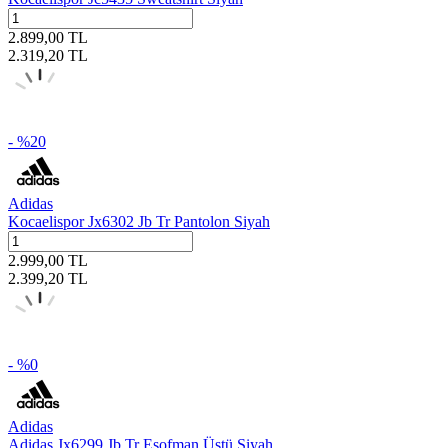
2.899,00
TL
2.319,20
TL
- %
20
Adidas
Kocaelispor Jx6302 Jb Tr Pantolon Siyah
2.999,00
TL
2.399,20
TL
- %
0
Adidas
Adidas Jx6299 Jb Tr Eşofman Üstü Siyah