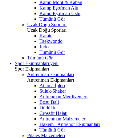
Kamp Mont & Kaban
Kamp Eşofman Altı
Kamp Eşofman Üstü
Tümünü Gör
Uzak Doğu Sporları
Uzak Doğu Sporları
Karate
Taekwondo
Judo
Tümünü Gör
Tümünü Gör
Spor Ekipmanları
yeni
Spor Ekipmanları
Antrenman Ekipmanları
Antrenman Ekipmanları
Atlama İpleri
Suluk-Shaker
Antrenman Merdivenleri
Bosu Ball
Düdükler
Crossfit Halatı
Antrenman Malzemeleri
Hakem - Antrenör Ekipmanları
Tümünü Gör
Pilates Malzemeleri