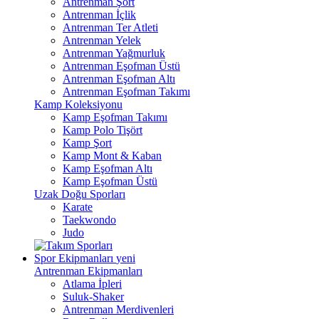
Antrenman Şort
Antrenman İçlik
Antrenman Ter Atleti
Antrenman Yelek
Antrenman Yağmurluk
Antrenman Eşofman Üstü
Antrenman Eşofman Altı
Antrenman Eşofman Takımı
Kamp Koleksiyonu
Kamp Eşofman Takımı
Kamp Polo Tişört
Kamp Şort
Kamp Mont & Kaban
Kamp Eşofman Altı
Kamp Eşofman Üstü
Uzak Doğu Sporları
Karate
Taekwondo
Judo
Spor Ekipmanları
yeni
Antrenman Ekipmanları
Atlama İpleri
Suluk-Shaker
Antrenman Merdivenleri