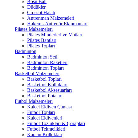
Bosu Ball
Düdükler
Crossfit Halatı
Antrenman Malzemeleri
Hakem - Antrenör Ekipmanları
Pilates Malzemeleri
Pilates Minderleri ve Matları
Pilates Bantları
Pilates Topları
Badminton
Badminton Seti
Badminton Raketleri
Badminton Topları
Basketbol Malzemeleri
Basketbol Topları
Basketbol Kollukları
Basketbol Aksesuarları
Basketbol Potaları
Futbol Malzemeleri
Kaleci Eldiven Çantası
Futbol Topları
Kaleci Eldivenleri
Futbol Tozlukları & Çorapları
Futbol Tekmelikleri
Kaptan Kollukları