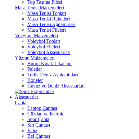
Top Taşıma Filesi
Masa Tenisi Malzemeleri
Masa Tenisi Topları
Masa Tenisi Raketleri
Masa Tenisi Ağdemirleri
Masa Tenisi Fileleri
Voleybol Malzemeleri
Voleybol Topları
Voleybol Fileleri
Voleybol Aksesuarları
Yüzme Malzemeleri
Burun Kulak Tıkaçları
Paletler
Terlik Deniz Ayakkabıları
Boneler
Havuz ve Deniz Aksesuarları
Aksesuarlar
Çanta
Laptop Çantası
Cüzdan ve Kartlık
Spor Çanta
Sırt Çantası
Valiz
Bel Çantası