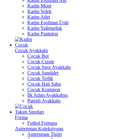
Kadın Eşofman Altı
Kadın Mont
Kadın Yelek
Kadın Atlet
Kadın Eşofman Üstü
Kadın Yağmurluk
Kadın Pantolon
Çocuk
Çocuk Ayakkabı
Çocuk Bot
Çocuk Çizme
Çocuk Spor Ayakkabı
Çocuk Sandalet
Çocuk Terlik
Çocuk Halı Saha
Çocuk Krampon
İlk Adım Ayakkabısı
Patenli Ayakkabı
Takım Sporları
Forma
Futbol Forması
Antrenman Koleksiyonu
Antrenman Tişört