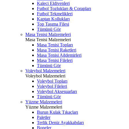
Kaleci Eldivenleri
Futbol Tozlukları & Çorapları
Futbol Tekmelikleri
Kaptan Kollukları
Top Taşıma Filesi
Tümünü Gör
Masa Tenisi Malzemeleri
Masa Tenisi Malzemeleri
Masa Tenisi Topları
Masa Tenisi Raketleri
Masa Tenisi Ağdemirleri
Masa Tenisi Fileleri
Tümünü Gör
Voleybol Malzemeleri
Voleybol Malzemeleri
Voleybol Topları
Voleybol Fileleri
Voleybol Aksesuarları
Tümünü Gör
Yüzme Malzemeleri
Yüzme Malzemeleri
Burun Kulak Tıkaçları
Paletler
Terlik Deniz Ayakkabıları
Boneler