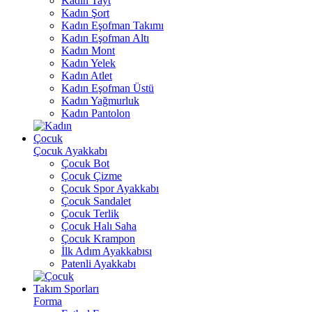
Kadın Tayt
Kadın Şort
Kadın Eşofman Takımı
Kadın Eşofman Altı
Kadın Mont
Kadın Yelek
Kadın Atlet
Kadın Eşofman Üstü
Kadın Yağmurluk
Kadın Pantolon
Çocuk
Çocuk Ayakkabı
Çocuk Bot
Çocuk Çizme
Çocuk Spor Ayakkabı
Çocuk Sandalet
Çocuk Terlik
Çocuk Halı Saha
Çocuk Krampon
İlk Adım Ayakkabısı
Patenli Ayakkabı
Takım Sporları
Forma