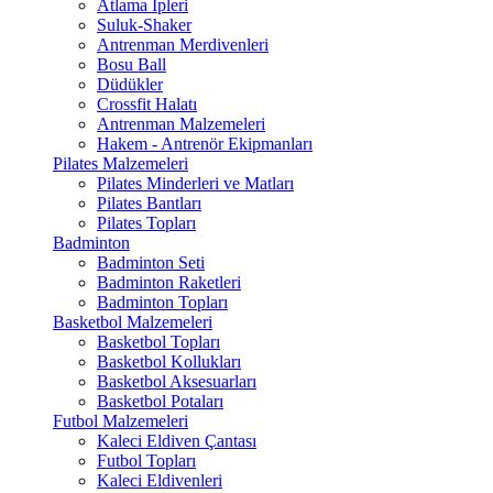
Atlama İpleri
Suluk-Shaker
Antrenman Merdivenleri
Bosu Ball
Düdükler
Crossfit Halatı
Antrenman Malzemeleri
Hakem - Antrenör Ekipmanları
Pilates Malzemeleri
Pilates Minderleri ve Matları
Pilates Bantları
Pilates Topları
Badminton
Badminton Seti
Badminton Raketleri
Badminton Topları
Basketbol Malzemeleri
Basketbol Topları
Basketbol Kollukları
Basketbol Aksesuarları
Basketbol Potaları
Futbol Malzemeleri
Kaleci Eldiven Çantası
Futbol Topları
Kaleci Eldivenleri