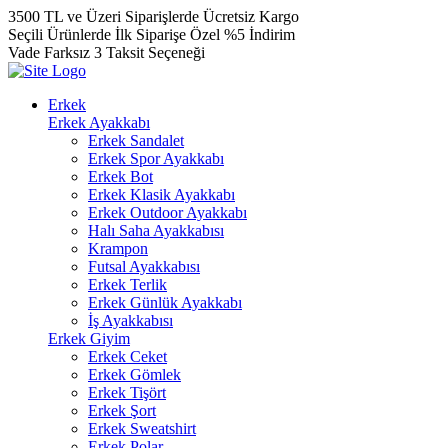
3500 TL ve Üzeri Siparişlerde Ücretsiz Kargo
Seçili Ürünlerde İlk Siparişe Özel %5 İndirim
Vade Farksız 3 Taksit Seçeneği
Erkek
Erkek Ayakkabı
Erkek Sandalet
Erkek Spor Ayakkabı
Erkek Bot
Erkek Klasik Ayakkabı
Erkek Outdoor Ayakkabı
Halı Saha Ayakkabısı
Krampon
Futsal Ayakkabısı
Erkek Terlik
Erkek Günlük Ayakkabı
İş Ayakkabısı
Erkek Giyim
Erkek Ceket
Erkek Gömlek
Erkek Tişört
Erkek Şort
Erkek Sweatshirt
Erkek Polar