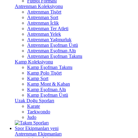
Futbol Forması
Antrenman Koleksiyonu
Antrenman Tişört
Antrenman Şort
Antrenman İçlik
Antrenman Ter Atleti
Antrenman Yelek
Antrenman Yağmurluk
Antrenman Eşofman Üstü
Antrenman Eşofman Altı
Antrenman Eşofman Takımı
Kamp Koleksiyonu
Kamp Eşofman Takımı
Kamp Polo Tişört
Kamp Şort
Kamp Mont & Kaban
Kamp Eşofman Altı
Kamp Eşofman Üstü
Uzak Doğu Sporları
Karate
Taekwondo
Judo
Spor Ekipmanları
yeni
Antrenman Ekipmanları