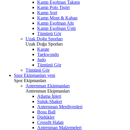
Kamp Eşofman Takımı
Kamp Polo Tişört
Kamp Şort
Kamp Mont & Kaban
Kamp Eşofman Altı
Kamp Eşofman Üstü
Tümünü Gör
Uzak Doğu Sporları
Uzak Doğu Sporları
Karate
Taekwondo
Judo
Tümünü Gör
Tümünü Gör
Spor Ekipmanları
yeni
Spor Ekipmanları
Antrenman Ekipmanları
Antrenman Ekipmanları
Atlama İpleri
Suluk-Shaker
Antrenman Merdivenleri
Bosu Ball
Düdükler
Crossfit Halatı
Antrenman Malzemeleri