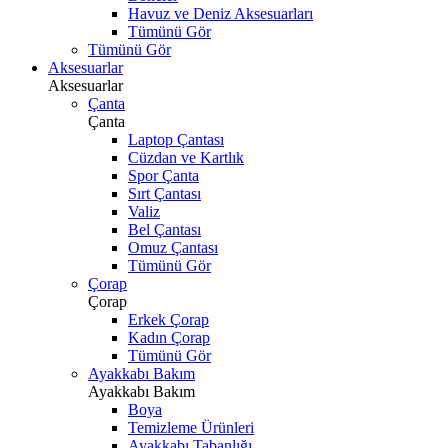
Havuz ve Deniz Aksesuarları
Tümünü Gör
Tümünü Gör
Aksesuarlar
Aksesuarlar
Çanta
Çanta
Laptop Çantası
Cüzdan ve Kartlık
Spor Çanta
Sırt Çantası
Valiz
Bel Çantası
Omuz Çantası
Tümünü Gör
Çorap
Çorap
Erkek Çorap
Kadın Çorap
Tümünü Gör
Ayakkabı Bakım
Ayakkabı Bakım
Boya
Temizleme Ürünleri
Ayakkabı Tabanlığı