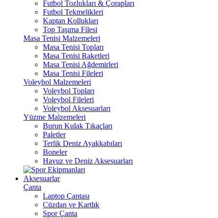
Futbol Tozlukları & Çorapları
Futbol Tekmelikleri
Kaptan Kollukları
Top Taşıma Filesi
Masa Tenisi Malzemeleri
Masa Tenisi Topları
Masa Tenisi Raketleri
Masa Tenisi Ağdemirleri
Masa Tenisi Fileleri
Voleybol Malzemeleri
Voleybol Topları
Voleybol Fileleri
Voleybol Aksesuarları
Yüzme Malzemeleri
Burun Kulak Tıkaçları
Paletler
Terlik Deniz Ayakkabıları
Boneler
Havuz ve Deniz Aksesuarları
Aksesuarlar
Çanta
Laptop Çantası
Cüzdan ve Kartlık
Spor Çanta