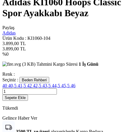
Adidas KI1060 Hoops Classic
Spor Ayakkabı Beyaz
Paylaş
Adidas
Ürün Kodu :
KI1060-104
3.899,00
TL
3.899,00
TL
%
0
Tahmini Kargo Süresi
1 İş Günü
Renk :
Seçiniz :
Beden Rehberi
40
40,5
41,5
42
42,5
43,5
44,5
45,5
46
Sepete Ekle
Tükendi
Gelince Haber Ver
3500 TL ve üzeri
alışverişlerde Kargo Bedava