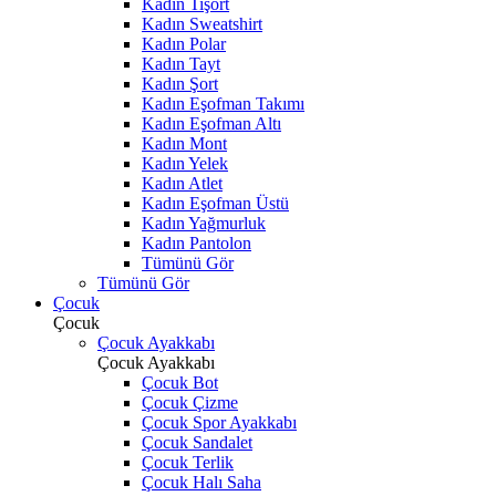
Kadın Tişört
Kadın Sweatshirt
Kadın Polar
Kadın Tayt
Kadın Şort
Kadın Eşofman Takımı
Kadın Eşofman Altı
Kadın Mont
Kadın Yelek
Kadın Atlet
Kadın Eşofman Üstü
Kadın Yağmurluk
Kadın Pantolon
Tümünü Gör
Tümünü Gör
Çocuk
Çocuk
Çocuk Ayakkabı
Çocuk Ayakkabı
Çocuk Bot
Çocuk Çizme
Çocuk Spor Ayakkabı
Çocuk Sandalet
Çocuk Terlik
Çocuk Halı Saha