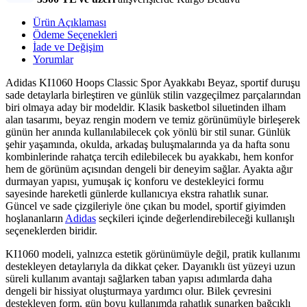
Ürün Açıklaması
Ödeme Seçenekleri
İade ve Değişim
Yorumlar
Adidas KI1060 Hoops Classic Spor Ayakkabı Beyaz, sportif duruşu
sade detaylarla birleştiren ve günlük stilin vazgeçilmez parçalarından
biri olmaya aday bir modeldir. Klasik basketbol siluetinden ilham
alan tasarımı, beyaz rengin modern ve temiz görünümüyle birleşerek
günün her anında kullanılabilecek çok yönlü bir stil sunar. Günlük
şehir yaşamında, okulda, arkadaş buluşmalarında ya da hafta sonu
kombinlerinde rahatça tercih edilebilecek bu ayakkabı, hem konfor
hem de görünüm açısından dengeli bir deneyim sağlar. Ayakta ağır
durmayan yapısı, yumuşak iç konforu ve destekleyici formu
sayesinde hareketli günlerde kullanıcıya ekstra rahatlık sunar.
Güncel ve sade çizgileriyle öne çıkan bu model, sportif giyimden
hoşlananların
Adidas
seçkileri içinde değerlendirebileceği kullanışlı
seçeneklerden biridir.
KI1060 modeli, yalnızca estetik görünümüyle değil, pratik kullanımı
destekleyen detaylarıyla da dikkat çeker. Dayanıklı üst yüzeyi uzun
süreli kullanım avantajı sağlarken taban yapısı adımlarda daha
dengeli bir hissiyat oluşturmaya yardımcı olur. Bilek çevresini
destekleyen form, gün boyu kullanımda rahatlık sunarken bağcıklı