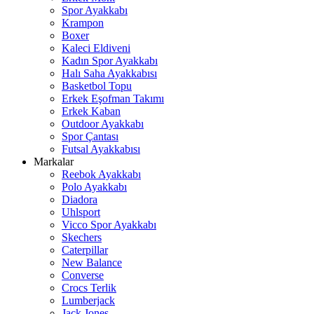
Spor Ayakkabı
Krampon
Boxer
Kaleci Eldiveni
Kadın Spor Ayakkabı
Halı Saha Ayakkabısı
Basketbol Topu
Erkek Eşofman Takımı
Erkek Kaban
Outdoor Ayakkabı
Spor Çantası
Futsal Ayakkabısı
Markalar
Reebok Ayakkabı
Polo Ayakkabı
Diadora
Uhlsport
Vicco Spor Ayakkabı
Skechers
Caterpillar
New Balance
Converse
Crocs Terlik
Lumberjack
Jack Jones