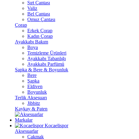
Sırt Çantası
Valiz
Bel Çantası
Omuz Çantası
Çorap
Erkek Çorap
Kadın Çorap
Ayakkabı Bakım
Boya
Temizleme Ürünleri
Ayakkabı Tabanlığı
Ayakkabı Parfümü
Şapka & Bere & Boyunluk
Bere
Şapka
Eldiven
Boyunluk
Terlik Aksesuarı
Jibbitz
Kaykay & Paten
Markalar
Kocaelispor
Aksesuarlar
Çakmak