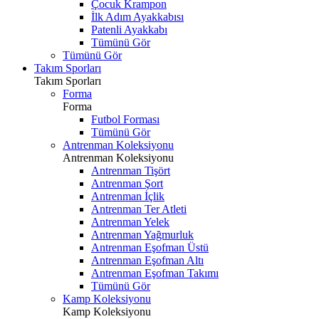
Çocuk Krampon
İlk Adım Ayakkabısı
Patenli Ayakkabı
Tümünü Gör
Tümünü Gör
Takım Sporları
Takım Sporları
Forma
Forma
Futbol Forması
Tümünü Gör
Antrenman Koleksiyonu
Antrenman Koleksiyonu
Antrenman Tişört
Antrenman Şort
Antrenman İçlik
Antrenman Ter Atleti
Antrenman Yelek
Antrenman Yağmurluk
Antrenman Eşofman Üstü
Antrenman Eşofman Altı
Antrenman Eşofman Takımı
Tümünü Gör
Kamp Koleksiyonu
Kamp Koleksiyonu