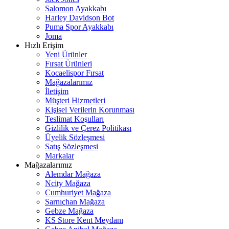
Salomon Ayakkabı
Harley Davidson Bot
Puma Spor Ayakkabı
Joma
Hızlı Erişim
Yeni Ürünler
Fırsat Ürünleri
Kocaelispor Fırsat
Mağazalarımız
İletişim
Müşteri Hizmetleri
Kişisel Verilerin Korunması
Teslimat Koşulları
Gizlilik ve Çerez Politikası
Üyelik Sözleşmesi
Satış Sözleşmesi
Markalar
Mağazalarımız
Alemdar Mağaza
Ncity Mağaza
Cumhuriyet Mağaza
Sarnıçhan Mağaza
Gebze Mağaza
KS Store Kent Meydanı