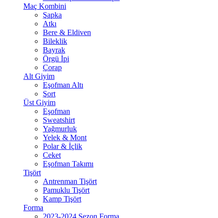
Maç Kombini
Şapka
Atkı
Bere & Eldiven
Bileklik
Bayrak
Örgü İpi
Çorap
Alt Giyim
Eşofman Altı
Şort
Üst Giyim
Eşofman
Sweatshirt
Yağmurluk
Yelek & Mont
Polar & İçlik
Ceket
Eşofman Takımı
Tişört
Antrenman Tişört
Pamuklu Tişört
Kamp Tişört
Forma
2023-2024 Sezon Forma