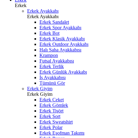
Erkek
Erkek Ayakkabı
Erkek Ayakkabı
Erkek Sandalet
Erkek Spor Ayakkabı
Erkek Bot
Erkek Klasik Ayakkabı
Erkek Outdoor Ayakkabı
Halı Saha Ayakkabısı
Krampon
Futsal Ayakkabısı
Erkek Terlik
Erkek Günlük Ayakkabı
İş Ayakkabısı
Tümünü Gör
Erkek Giyim
Erkek Giyim
Erkek Ceket
Erkek Gömlek
Erkek Tişört
Erkek Şort
Erkek Sweatshirt
Erkek Polar
Erkek Eşofman Takımı