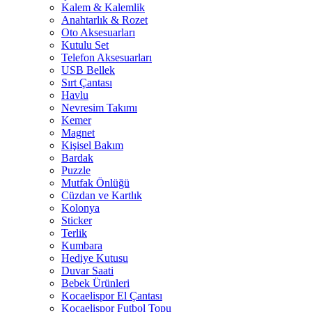
Kalem & Kalemlik
Anahtarlık & Rozet
Oto Aksesuarları
Kutulu Set
Telefon Aksesuarları
USB Bellek
Sırt Çantası
Havlu
Nevresim Takımı
Kemer
Magnet
Kişisel Bakım
Bardak
Puzzle
Mutfak Önlüğü
Cüzdan ve Kartlık
Kolonya
Sticker
Terlik
Kumbara
Hediye Kutusu
Duvar Saati
Bebek Ürünleri
Kocaelispor El Çantası
Kocaelispor Futbol Topu