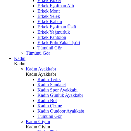
Erkek Boxer
Erkek Eşofman Altı
Erkek Mont
Erkek Yelek
Erkek Kaban
Erkek Eşofman Üstü
Erkek Yağmurluk
Erkek Pantolon
Erkek Polo Yaka Tişört
Tümünü Gör
Tümünü Gör
Kadın
Kadın
Kadın Ayakkabı
Kadın Ayakkabı
Kadın Terlik
Kadın Sandalet
Kadın Spor Ayakkabı
Kadın Günlük Ayakkabı
Kadın Bot
Kadın Çizme
Kadın Outdoor Ayakkabı
Tümünü Gör
Kadın Giyim
Kadın Giyim