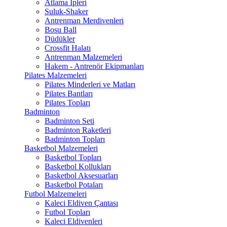
Atlama İpleri
Suluk-Shaker
Antrenman Merdivenleri
Bosu Ball
Düdükler
Crossfit Halatı
Antrenman Malzemeleri
Hakem - Antrenör Ekipmanları
Pilates Malzemeleri
Pilates Minderleri ve Matları
Pilates Bantları
Pilates Topları
Badminton
Badminton Seti
Badminton Raketleri
Badminton Topları
Basketbol Malzemeleri
Basketbol Topları
Basketbol Kollukları
Basketbol Aksesuarları
Basketbol Potaları
Futbol Malzemeleri
Kaleci Eldiven Çantası
Futbol Topları
Kaleci Eldivenleri