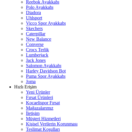
Reebok Ayakkabı
Polo Ayakkabı
Diadora
Uhlsport
Vicco Spor Ayakkabı
Skechers
Caterpillar
New Balance
Converse
Crocs Terlik
Lumberjack
Jack Jones
Salomon Ayakkabı
Harley Davidson Bot
Puma Spor Ayakkabı
Joma
Hızlı Erişim
Yeni Ürünler
Fırsat Ürünleri
Kocaelispor Fırsat
Mağazalarımız
İletişim
Müşteri Hizmetleri
Kişisel Verilerin Korunması
Teslimat Koşulları