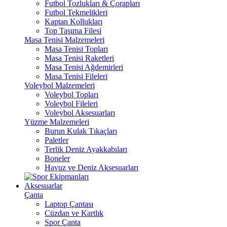
Futbol Tozlukları & Çorapları
Futbol Tekmelikleri
Kaptan Kollukları
Top Taşıma Filesi
Masa Tenisi Malzemeleri
Masa Tenisi Topları
Masa Tenisi Raketleri
Masa Tenisi Ağdemirleri
Masa Tenisi Fileleri
Voleybol Malzemeleri
Voleybol Topları
Voleybol Fileleri
Voleybol Aksesuarları
Yüzme Malzemeleri
Burun Kulak Tıkaçları
Paletler
Terlik Deniz Ayakkabıları
Boneler
Havuz ve Deniz Aksesuarları
Aksesuarlar
Çanta
Laptop Çantası
Cüzdan ve Kartlık
Spor Çanta