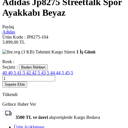
Adidas Jp8275 Streettalk Spor
Ayakkabı Beyaz
Paylaş
Adidas
Ürün Kodu :
JP8275-104
3.899,00
TL
Tahmini Kargo Süresi
1 İş Günü
Renk :
Seçiniz :
Beden Rehberi
40
40,5
41,5
42
42,5
43,5
44
44,5
45,5
Sepete Ekle
Tükendi
Gelince Haber Ver
3500 TL ve üzeri
alışverişlerde Kargo Bedava
Ürün Açıklaması