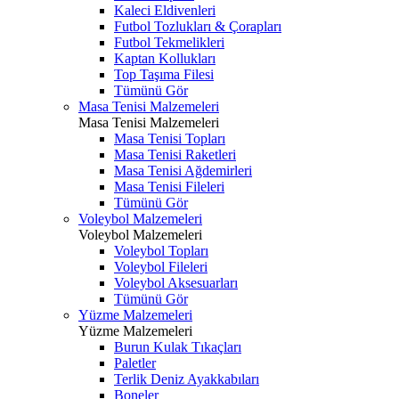
Kaleci Eldivenleri
Futbol Tozlukları & Çorapları
Futbol Tekmelikleri
Kaptan Kollukları
Top Taşıma Filesi
Tümünü Gör
Masa Tenisi Malzemeleri
Masa Tenisi Malzemeleri
Masa Tenisi Topları
Masa Tenisi Raketleri
Masa Tenisi Ağdemirleri
Masa Tenisi Fileleri
Tümünü Gör
Voleybol Malzemeleri
Voleybol Malzemeleri
Voleybol Topları
Voleybol Fileleri
Voleybol Aksesuarları
Tümünü Gör
Yüzme Malzemeleri
Yüzme Malzemeleri
Burun Kulak Tıkaçları
Paletler
Terlik Deniz Ayakkabıları
Boneler