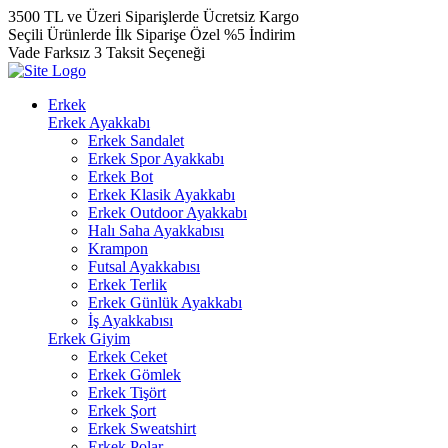
3500 TL ve Üzeri Siparişlerde Ücretsiz Kargo
Seçili Ürünlerde İlk Siparişe Özel %5 İndirim
Vade Farksız 3 Taksit Seçeneği
Erkek
Erkek Ayakkabı
Erkek Sandalet
Erkek Spor Ayakkabı
Erkek Bot
Erkek Klasik Ayakkabı
Erkek Outdoor Ayakkabı
Halı Saha Ayakkabısı
Krampon
Futsal Ayakkabısı
Erkek Terlik
Erkek Günlük Ayakkabı
İş Ayakkabısı
Erkek Giyim
Erkek Ceket
Erkek Gömlek
Erkek Tişört
Erkek Şort
Erkek Sweatshirt
Erkek Polar