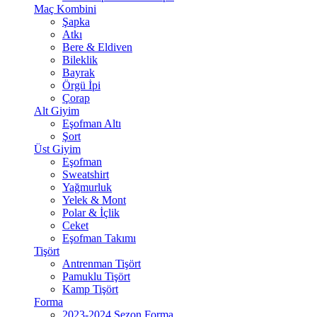
Maç Kombini
Şapka
Atkı
Bere & Eldiven
Bileklik
Bayrak
Örgü İpi
Çorap
Alt Giyim
Eşofman Altı
Şort
Üst Giyim
Eşofman
Sweatshirt
Yağmurluk
Yelek & Mont
Polar & İçlik
Ceket
Eşofman Takımı
Tişört
Antrenman Tişört
Pamuklu Tişört
Kamp Tişört
Forma
2023-2024 Sezon Forma