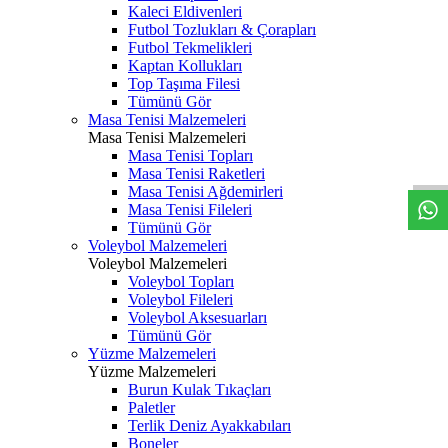
Kaleci Eldivenleri
Futbol Tozlukları & Çorapları
Futbol Tekmelikleri
Kaptan Kollukları
Top Taşıma Filesi
Tümünü Gör
Masa Tenisi Malzemeleri
Masa Tenisi Malzemeleri
Masa Tenisi Topları
Masa Tenisi Raketleri
Masa Tenisi Ağdemirleri
Masa Tenisi Fileleri
Tümünü Gör
Voleybol Malzemeleri
Voleybol Malzemeleri
Voleybol Topları
Voleybol Fileleri
Voleybol Aksesuarları
Tümünü Gör
Yüzme Malzemeleri
Yüzme Malzemeleri
Burun Kulak Tıkaçları
Paletler
Terlik Deniz Ayakkabıları
Boneler