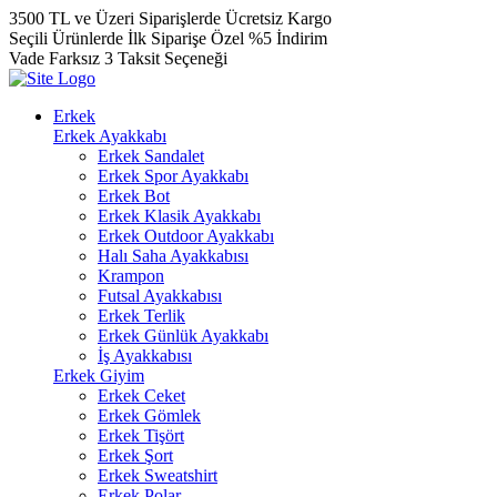
3500 TL ve Üzeri Siparişlerde Ücretsiz Kargo
Seçili Ürünlerde İlk Siparişe Özel %5 İndirim
Vade Farksız 3 Taksit Seçeneği
Erkek
Erkek Ayakkabı
Erkek Sandalet
Erkek Spor Ayakkabı
Erkek Bot
Erkek Klasik Ayakkabı
Erkek Outdoor Ayakkabı
Halı Saha Ayakkabısı
Krampon
Futsal Ayakkabısı
Erkek Terlik
Erkek Günlük Ayakkabı
İş Ayakkabısı
Erkek Giyim
Erkek Ceket
Erkek Gömlek
Erkek Tişört
Erkek Şort
Erkek Sweatshirt
Erkek Polar