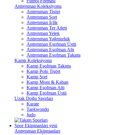
Futbol Forması
Antrenman Koleksiyonu
Antrenman Tişört
Antrenman Şort
Antrenman İçlik
Antrenman Ter Atleti
Antrenman Yelek
Antrenman Yağmurluk
Antrenman Eşofman Üstü
Antrenman Eşofman Altı
Antrenman Eşofman Takımı
Kamp Koleksiyonu
Kamp Eşofman Takımı
Kamp Polo Tişört
Kamp Şort
Kamp Mont & Kaban
Kamp Eşofman Altı
Kamp Eşofman Üstü
Uzak Doğu Sporları
Karate
Taekwondo
Judo
Spor Ekipmanları
yeni
Antrenman Ekipmanları