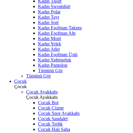
Kadın Tişört
Kadın Sweatshirt
Kadın Polar
Kadın Tayt
Kadın Şort
Kadın Eşofman Takımı
Kadın Eşofman Altı
Kadın Mont
Kadın Yelek
Kadın Atlet
Kadın Eşofman Üstü
Kadın Yağmurluk
Kadın Pantolon
Tümünü Gör
Tümünü Gör
Çocuk
Çocuk
Çocuk Ayakkabı
Çocuk Ayakkabı
Çocuk Bot
Çocuk Çizme
Çocuk Spor Ayakkabı
Çocuk Sandalet
Çocuk Terlik
Çocuk Halı Saha