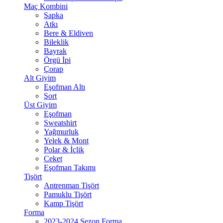
Maç Kombini
Şapka
Atkı
Bere & Eldiven
Bileklik
Bayrak
Örgü İpi
Çorap
Alt Giyim
Eşofman Altı
Şort
Üst Giyim
Eşofman
Sweatshirt
Yağmurluk
Yelek & Mont
Polar & İçlik
Ceket
Eşofman Takımı
Tişört
Antrenman Tişört
Pamuklu Tişört
Kamp Tişört
Forma
2023-2024 Sezon Forma