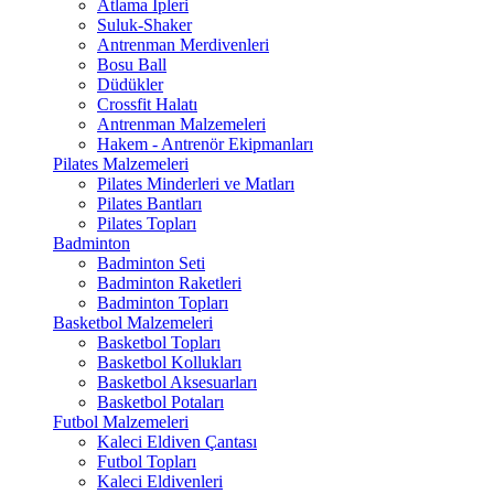
Atlama İpleri
Suluk-Shaker
Antrenman Merdivenleri
Bosu Ball
Düdükler
Crossfit Halatı
Antrenman Malzemeleri
Hakem - Antrenör Ekipmanları
Pilates Malzemeleri
Pilates Minderleri ve Matları
Pilates Bantları
Pilates Topları
Badminton
Badminton Seti
Badminton Raketleri
Badminton Topları
Basketbol Malzemeleri
Basketbol Topları
Basketbol Kollukları
Basketbol Aksesuarları
Basketbol Potaları
Futbol Malzemeleri
Kaleci Eldiven Çantası
Futbol Topları
Kaleci Eldivenleri