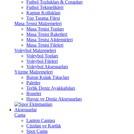
Futbol Tozlukları & Çorapları
Futbol Tekmelikleri
Kaptan Kollukları
Top Taşıma Filesi
Masa Tenisi Malzemeleri
Masa Tenisi Topları
Masa Tenisi Raketleri
Masa Tenisi Ağdemirleri
Masa Tenisi Fileleri
Voleybol Malzemeleri
Voleybol Topları
Voleybol Fileleri
Voleybol Aksesuarları
Yüzme Malzemeleri
Burun Kulak Tıkaçları
Paletler
Terlik Deniz Ayakkabıları
Boneler
Havuz ve Deniz Aksesuarları
Aksesuarlar
Çanta
Laptop Çantası
Cüzdan ve Kartlık
Spor Çanta