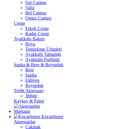
Sırt Çantası
Valiz
Bel Çantası
Omuz Çantası
Çorap
Erkek Çorap
Kadın Çorap
Ayakkabı Bakım
Boya
Temizleme Ürünleri
Ayakkabı Tabanlığı
Ayakkabı Parfümü
Şapka & Bere & Boyunluk
Bere
Şapka
Eldiven
Boyunluk
Terlik Aksesuarı
Jibbitz
Kaykay & Paten
Markalar
Kocaelispor
Aksesuarlar
Çakmak