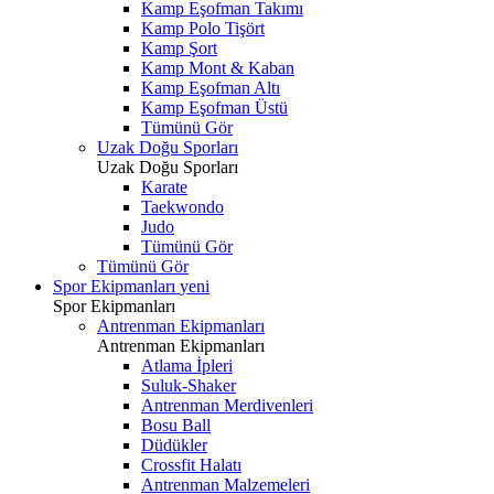
Kamp Eşofman Takımı
Kamp Polo Tişört
Kamp Şort
Kamp Mont & Kaban
Kamp Eşofman Altı
Kamp Eşofman Üstü
Tümünü Gör
Uzak Doğu Sporları
Uzak Doğu Sporları
Karate
Taekwondo
Judo
Tümünü Gör
Tümünü Gör
Spor Ekipmanları
yeni
Spor Ekipmanları
Antrenman Ekipmanları
Antrenman Ekipmanları
Atlama İpleri
Suluk-Shaker
Antrenman Merdivenleri
Bosu Ball
Düdükler
Crossfit Halatı
Antrenman Malzemeleri