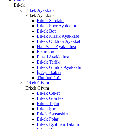
Erkek
Erkek Ayakkabı
Erkek Ayakkabı
Erkek Sandalet
Erkek Spor Ayakkabı
Erkek Bot
Erkek Klasik Ayakkabı
Erkek Outdoor Ayakkabı
Halı Saha Ayakkabısı
Krampon
Futsal Ayakkabısı
Erkek Terlik
Erkek Günlük Ayakkabı
İş Ayakkabısı
Tümünü Gör
Erkek Giyim
Erkek Giyim
Erkek Ceket
Erkek Gömlek
Erkek Tişört
Erkek Şort
Erkek Sweatshirt
Erkek Polar
Erkek Eşofman Takımı