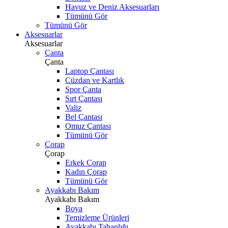
Havuz ve Deniz Aksesuarları
Tümünü Gör
Tümünü Gör
Aksesuarlar
Aksesuarlar
Çanta
Çanta
Laptop Çantası
Cüzdan ve Kartlık
Spor Çanta
Sırt Çantası
Valiz
Bel Çantası
Omuz Çantası
Tümünü Gör
Çorap
Çorap
Erkek Çorap
Kadın Çorap
Tümünü Gör
Ayakkabı Bakım
Ayakkabı Bakım
Boya
Temizleme Ürünleri
Ayakkabı Tabanlığı