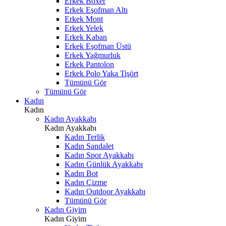
Erkek Boxer
Erkek Eşofman Altı
Erkek Mont
Erkek Yelek
Erkek Kaban
Erkek Eşofman Üstü
Erkek Yağmurluk
Erkek Pantolon
Erkek Polo Yaka Tişört
Tümünü Gör
Tümünü Gör
Kadın
Kadın
Kadın Ayakkabı
Kadın Ayakkabı
Kadın Terlik
Kadın Sandalet
Kadın Spor Ayakkabı
Kadın Günlük Ayakkabı
Kadın Bot
Kadın Çizme
Kadın Outdoor Ayakkabı
Tümünü Gör
Kadın Giyim
Kadın Giyim