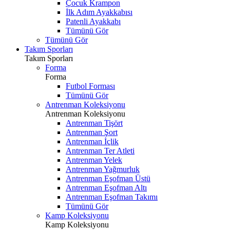
Çocuk Krampon
İlk Adım Ayakkabısı
Patenli Ayakkabı
Tümünü Gör
Tümünü Gör
Takım Sporları
Takım Sporları
Forma
Forma
Futbol Forması
Tümünü Gör
Antrenman Koleksiyonu
Antrenman Koleksiyonu
Antrenman Tişört
Antrenman Şort
Antrenman İçlik
Antrenman Ter Atleti
Antrenman Yelek
Antrenman Yağmurluk
Antrenman Eşofman Üstü
Antrenman Eşofman Altı
Antrenman Eşofman Takımı
Tümünü Gör
Kamp Koleksiyonu
Kamp Koleksiyonu