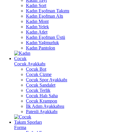
Kadın Tayt
Kadın Şort
Kadın Eşofman Takımı
Kadın Eşofman Altı
Kadın Mont
Kadın Yelek
Kadın Atlet
Kadın Eşofman Üstü
Kadın Yağmurluk
Kadın Pantolon
Çocuk
Çocuk Ayakkabı
Çocuk Bot
Çocuk Çizme
Çocuk Spor Ayakkabı
Çocuk Sandalet
Çocuk Terlik
Çocuk Halı Saha
Çocuk Krampon
İlk Adım Ayakkabısı
Patenli Ayakkabı
Takım Sporları
Forma