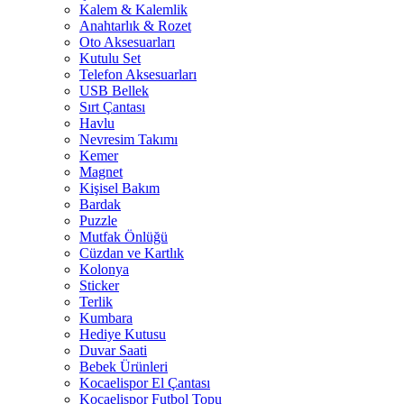
Kalem & Kalemlik
Anahtarlık & Rozet
Oto Aksesuarları
Kutulu Set
Telefon Aksesuarları
USB Bellek
Sırt Çantası
Havlu
Nevresim Takımı
Kemer
Magnet
Kişisel Bakım
Bardak
Puzzle
Mutfak Önlüğü
Cüzdan ve Kartlık
Kolonya
Sticker
Terlik
Kumbara
Hediye Kutusu
Duvar Saati
Bebek Ürünleri
Kocaelispor El Çantası
Kocaelispor Futbol Topu